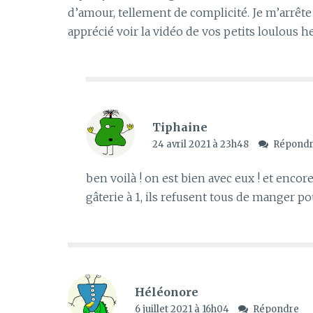
d’amour, tellement de complicité. Je m’arrête l
apprécié voir la vidéo de vos petits loulous h
Tiphaine
24 avril 2021 à 23h48
Répond
ben voilà ! on est bien avec eux ! et encor
gâterie à 1, ils refusent tous de manger pou
Héléonore
6 juillet 2021 à 16h04
Répondre