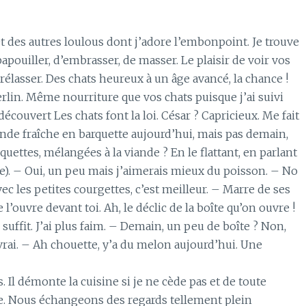
et des autres loulous dont j’adore l’embonpoint. Je trouve
 papouiller, d’embrasser, de masser. Le plaisir de voir vos
prélasser. Des chats heureux à un âge avancé, la chance !
lin. Même nourriture que vos chats puisque j’ai suivi
découvert Les chats font la loi. César ? Capricieux. Me fait
ande fraîche en barquette aujourd’hui, mais pas demain,
quettes, mélangées à la viande ? En le flattant, en parlant
e). – Oui, un peu mais j’aimerais mieux du poisson. – No
ec les petites courgettes, c’est meilleur. – Marre de ses
e l’ouvre devant toi. Ah, le déclic de la boîte qu’on ouvre !
suffit. J’ai plus faim. – Demain, un peu de boîte ? Non,
 vrai. – Ah chouette, y’a du melon aujourd’hui. Une
. Il démonte la cuisine si je ne cède pas et de toute
le. Nous échangeons des regards tellement plein