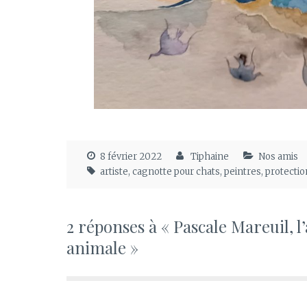
8 février 2022
Tiphaine
Nos amis
artiste
,
cagnotte pour chats
,
peintres
,
protecti
2 réponses à « Pascale Mareuil, l’
animale »